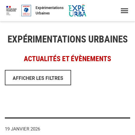
Accéder
Menu
Faire
Expérimentations
au
une
Urbaines
contenu
recherche
EXPÉRIMENTATIONS URBAINES
ACTUALITÉS ET ÉVÈNEMENTS
AFFICHER LES FILTRES
FILTRER PAR :
Expérimentation
Économie Circulaire et Urbanisme
Expé URBA Santé saison 1
19 JANVIER 2026
Planification Bas Carbone