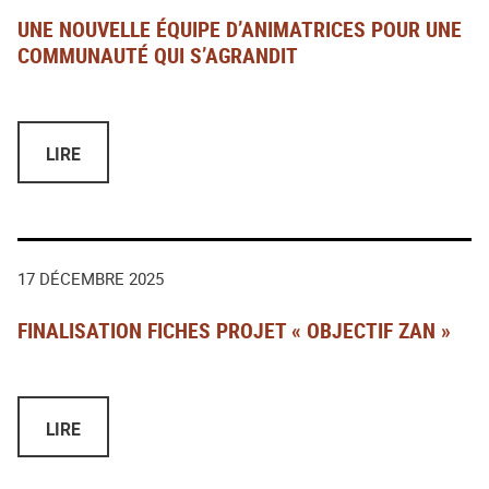
Planifriches
UNE NOUVELLE ÉQUIPE D’ANIMATRICES POUR UNE
Planisols
COMMUNAUTÉ QUI S’AGRANDIT
Quartiers Énergie Carbone
Territoires Zéro Artificialisation Nette
LIRE
17 DÉCEMBRE 2025
FINALISATION FICHES PROJET « OBJECTIF ZAN »
LIRE