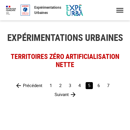
Accéder
Menu
Faire
Expérimentations
au
une
Urbaines
contenu
recherche
EXPÉRIMENTATIONS URBAINES
TERRITOIRES ZÉRO ARTIFICIALISATION
NETTE
Précédent
1
2
3
4
5
6
7
Suivant