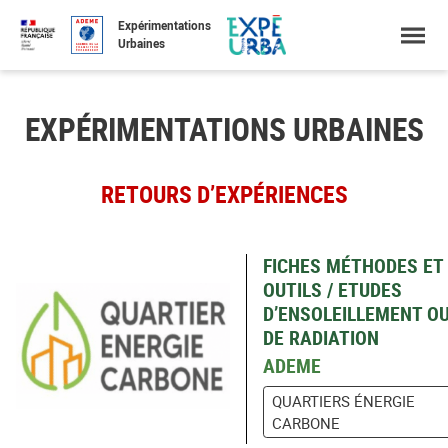
Accéder
Menu
Faire
Expérimentations
au
une
Urbaines
contenu
recherche
EXPÉRIMENTATIONS URBAINES
RETOURS D’EXPÉRIENCES
FICHES MÉTHODES ET
OUTILS / ETUDES
D’ENSOLEILLEMENT O
DE RADIATION
ADEME
QUARTIERS ÉNERGIE
CARBONE