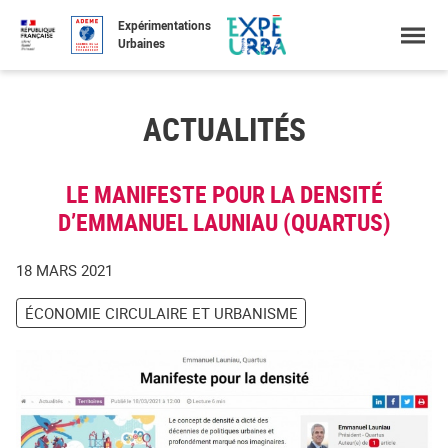
Accéder
Menu
Faire
Expérimentations
au
une
Urbaines
contenu
recherche
ACTUALITÉS
LE MANIFESTE POUR LA DENSITÉ
D’EMMANUEL LAUNIAU (QUARTUS)
18 MARS 2021
ÉCONOMIE CIRCULAIRE ET URBANISME