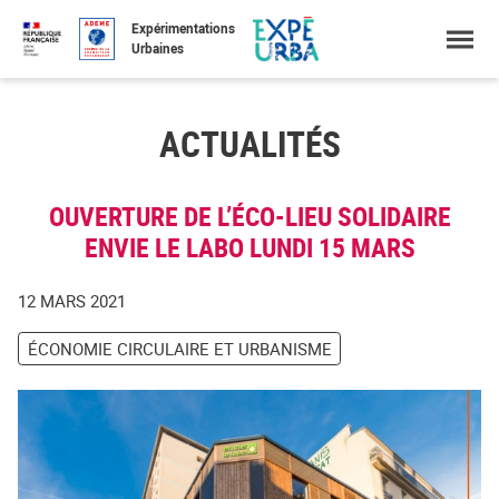
Accéder
Menu
Faire
Expérimentations
au
une
Urbaines
contenu
recherche
ACTUALITÉS
OUVERTURE DE L’ÉCO-LIEU SOLIDAIRE
ENVIE LE LABO LUNDI 15 MARS
12 MARS 2021
ÉCONOMIE CIRCULAIRE ET URBANISME