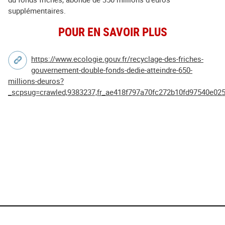
supplémentaires.
POUR EN SAVOIR PLUS
https://www.ecologie.gouv.fr/recyclage-des-friches-
gouvernement-double-fonds-dedie-atteindre-650-
millions-deuros?
_scpsug=crawled,9383237,fr_ae418f797a70fc272b10fd97540e0