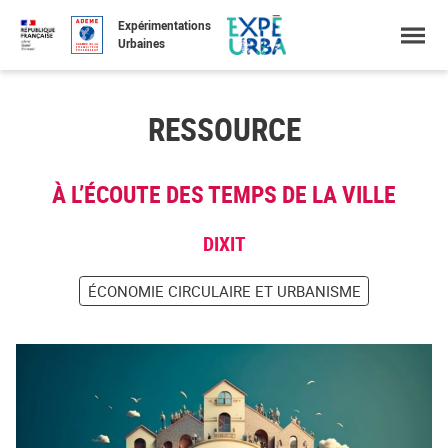
Accéder
Menu
Faire
Expérimentations
au
une
Urbaines
contenu
recherche
RESSOURCE
À L’ÉCOUTE DES TEMPS DE LA VILLE
DIXIT
ÉCONOMIE CIRCULAIRE ET URBANISME