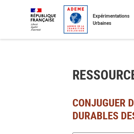
Accéder
Menu
Faire
au
une
Expérimentations
contenu
recherche
Urbaines
RESSOURC
CONJUGUER D
DURABLES DES