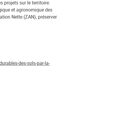
projets sur le territoire.
logique et agronomique des
sation Nette (ZAN), préserver
urables-des-sols-par-la-