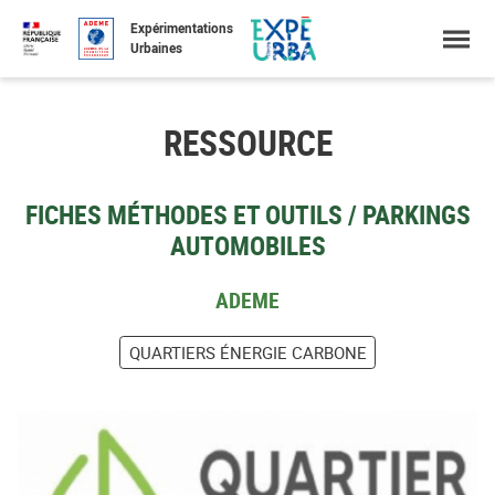
Accéder
Menu
Faire
Expérimentations
au
une
Urbaines
contenu
recherche
RESSOURCE
FICHES MÉTHODES ET OUTILS / PARKINGS
AUTOMOBILES
ADEME
QUARTIERS ÉNERGIE CARBONE