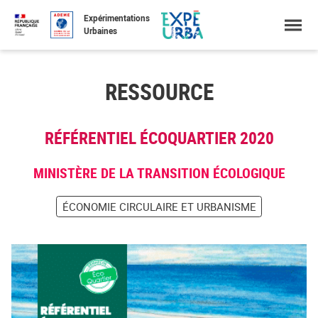
Accéder
Menu
Faire
Expérimentations
au
une
Urbaines
contenu
recherche
RESSOURCE
RÉFÉRENTIEL ÉCOQUARTIER 2020
MINISTÈRE DE LA TRANSITION ÉCOLOGIQUE
ÉCONOMIE CIRCULAIRE ET URBANISME