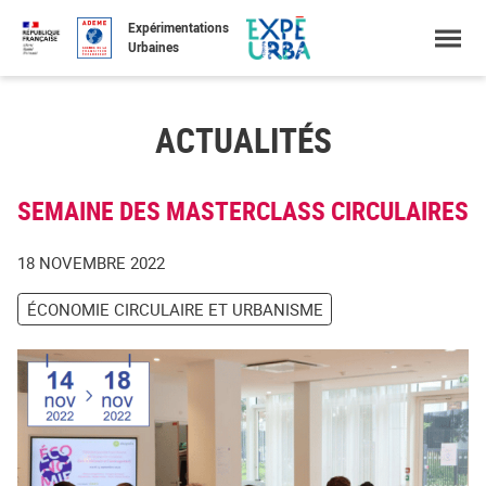
Accéder
Menu
Faire
Expérimentations
au
une
Urbaines
contenu
recherche
ACTUALITÉS
SEMAINE DES MASTERCLASS CIRCULAIRES
18 NOVEMBRE 2022
ÉCONOMIE CIRCULAIRE ET URBANISME