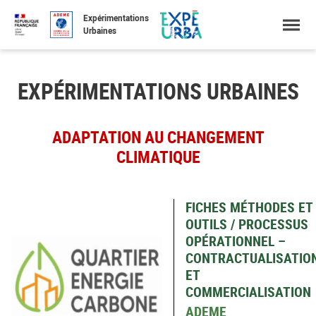
Accéder
Menu
Faire
Expérimentations
au
une
Urbaines
contenu
recherche
EXPÉRIMENTATIONS URBAINES
ADAPTATION AU CHANGEMENT
CLIMATIQUE
FICHES MÉTHODES ET
OUTILS / PROCESSUS
OPÉRATIONNEL –
CONTRACTUALISATIO
ET
COMMERCIALISATION
ADEME