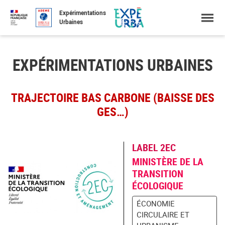
Accéder
Menu
Faire
Expérimentations
au
une
Urbaines
contenu
recherche
EXPÉRIMENTATIONS URBAINES
TRAJECTOIRE BAS CARBONE (BAISSE DES
GES…)
LABEL 2EC
MINISTÈRE DE LA
TRANSITION
ÉCOLOGIQUE
ÉCONOMIE
CIRCULAIRE ET