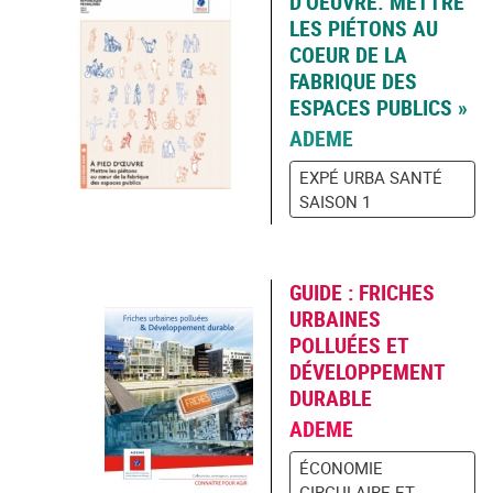
D’OEUVRE. METTRE
LES PIÉTONS AU
COEUR DE LA
FABRIQUE DES
ESPACES PUBLICS »
ADEME
EXPÉ URBA SANTÉ
SAISON 1
GUIDE : FRICHES
URBAINES
POLLUÉES ET
DÉVELOPPEMENT
DURABLE
ADEME
ÉCONOMIE
CIRCULAIRE ET