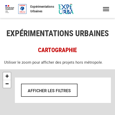
Accéder
Menu
Faire
Gestion des cookies
Expérimentations
au
une
Urbaines
contenu
recherche
EXPÉRIMENTATIONS URBAINES
CARTOGRAPHIE
Utiliser le zoom pour afficher des projets hors métropole.
+
−
AFFICHER LES FILTRES
FILTRER PAR :