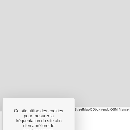
Leaflet
| données © OpenStreetMap/ODbL - rendu OSM France
Ce site utilise des cookies
pour mesurer la
fréquentation du site afin
d’en améliorer le