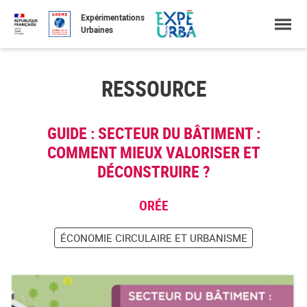
Accéder
Menu
Faire
Expérimentations
au
une
Urbaines
contenu
recherche
RESSOURCE
GUIDE : SECTEUR DU BÂTIMENT :
COMMENT MIEUX VALORISER ET
DÉCONSTRUIRE ?
ORÉE
ÉCONOMIE CIRCULAIRE ET URBANISME