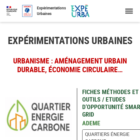
Accéder
Menu
Faire
Expérimentations
au
une
Urbaines
contenu
recherche
EXPÉRIMENTATIONS URBAINES
URBANISME : AMÉNAGEMENT URBAIN
DURABLE, ÉCONOMIE CIRCULAIRE…
FICHES MÉTHODES ET
OUTILS / ETUDES
D’OPPORTUNITÉ SMA
GRID
ADEME
QUARTIERS ÉNERGIE