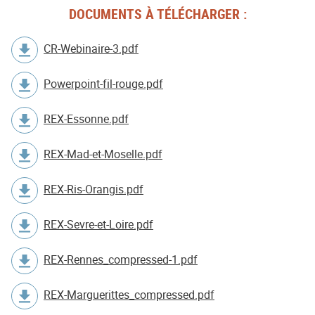
DOCUMENTS À TÉLÉCHARGER :
CR-Webinaire-3.pdf
Powerpoint-fil-rouge.pdf
REX-Essonne.pdf
REX-Mad-et-Moselle.pdf
REX-Ris-Orangis.pdf
REX-Sevre-et-Loire.pdf
REX-Rennes_compressed-1.pdf
REX-Marguerittes_compressed.pdf