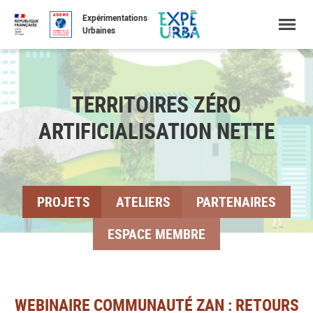
Expérimentations
Urbaines
Accéder
Menu
Accéder
au
au
contenu
pied
TERRITOIRES ZÉRO
de
ARTIFICIALISATION NETTE
page
PROJETS
ATELIERS
PARTENAIRES
ESPACE MEMBRE
WEBINAIRE COMMUNAUTÉ ZAN : RETOURS